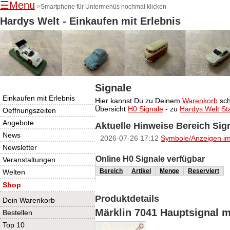
☰Menu
->Smartphone für Untermenüs nochmal klicken
Hardys Welt - Einkaufen mit Erlebnis
Signale
Navigation
Einkaufen mit Erlebnis
Hier kannst Du zu Deinem
Warenkorb
sch
überspringen
Übersicht
H0 Signale
- zu
Hardys Welt Sta
Oeffnungszeiten
Angebote
Aktuelle Hinweise Bereich Sig
News
2026-07-26 17:12
Symbole/Anzeigen im
Newsletter
Online H0 Signale verfügbar
Veranstaltungen
Bereich
Artikel
Menge
Reserviert
Welten
Shop
Produktdetails
Dein Warenkorb
Märklin 7041 Hauptsignal m
Bestellen
Top 10