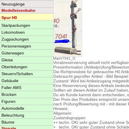
Neuzugänge
Modelleisenbahn
Spur H0
Startpackungen
Lokomotiven
Zugpackungen
Personenwagen
Güterwagen
MaeV7041_O
Gleise
Vorabreservierung aktuell nicht verfügbare
Oberleitungen
Preisinformation (Artikelprüfung/Bewertung
Die Richtpreisliste für gebrauchte H0 Arti
Steuern/Schalten
Gebraucht geprüfter Artikel - Bild Beispiel
Gebäude
Zustand: Wird bei Artikelzugang mitgeteilt
Eine Reservierung dieses Artikels bedeut
Faller AMS
Sollten wir diesen Artikel im Zulauf habe
Brücken
Du als Kunde kannst dann entscheiden, ob
Der Preis des Produktes entspricht unser
Figuren
nach Prüfung/Bewertung mit - mit dieser 
Automodelle
Hinweis:
Allgemein:
Beleuchtung
Zustandsgruppen
Bäume
++ techn. OK/ sehr guter Zustand ohne
+ techn. OK/ guter Zustand ohne Schä
Signale