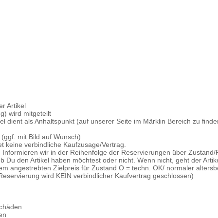
r Artikel
) wird mitgeteilt
kel dient als Anhaltspunkt (auf unserer Seite im Märklin Bereich zu finde
 (ggf. mit Bild auf Wunsch)
et keine verbindliche Kaufzusage/Vertrag.
n, Informieren wir in der Reihenfolge der Reservierungen über Zustand/Pr
 Du den Artikel haben möchtest oder nicht. Wenn nicht, geht der Arti
em angestrebten Zielpreis für Zustand O = techn. OK/ normaler altersbe
Reservierung wird KEIN verbindlicher Kaufvertrag geschlossen)
 Schäden
den