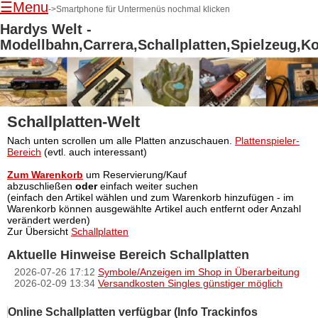
☰Menu
->Smartphone für Untermenüs nochmal klicken
Hardys Welt -
Modellbahn,Carrera,Schallplatten,Spielzeug,K
Schallplatten-Welt
Navigation
Nach unten scrollen um alle Platten anzuschauen.
Plattenspieler-
überspringen
Bereich
(evtl. auch interessant)
Zum Warenkorb
um Reservierung/Kauf
abzuschließen
oder
einfach weiter suchen
(einfach den Artikel wählen und zum Warenkorb hinzufügen - im
Warenkorb können ausgewählte Artikel auch entfernt oder Anzahl
verändert werden)
Zur Übersicht
Schallplatten
Aktuelle Hinweise Bereich Schallplatten
2026-07-26 17:12
Symbole/Anzeigen im Shop in Überarbeitung
2026-02-09 13:34
Versandkosten Singles günstiger möglich
Online Schallplatten verfügbar (Info Trackinfos