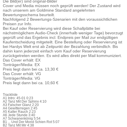
Die Bild(er) sind original-Bilder
Cover und Media müssen noch geprüft werden! Der Zustand wird
nach unserem am Goldmine Standard angelehnten
Bewertungsschema beurteilt.
Nachfolgend 2 Bewertungs-Szenarien mit den voraussichtlichen
Preisen zur Info.
Bei Kauf oder Reservierung wird diese Schallplätte bei
nächstmöglichem Audio-Check (innerhalb weniger Tage) bevorzugt
geprüft und das Ergebnis incl. Endpreis per Mail zur endgültigen
Kaufentscheidung mitgeteilt. Eine Bestellung oder Reservierung ist
bei Hardys Welt erst ab Zeitpunkt der Bezahlung verbindlich. Bis
dahin kann jederzeit einfach vom Kauf oder Reservierung
zurückgetreten werden. Es wird alles direkt per Mail kommuniziert.
Das Cover erhält: EX
Tonträger/Media: EX
Preis liegt dann bei ca. 13,30 €
Das Cover erhält: VG
Tonträger/Media: VG
Preis liegt dann bei ca. 10,60 €
Trackliste
A1 Intro: 45-01 0:23
A2 Tanz Mit Der Sphinx 4:10
A3 Falscher Glanz 2:20
A4 Gewitterregen 2:45
A5 Kalter Rauch 2:23
A6 Jede Stunde 3:40
A7 Schwanenkönig 5:54
B1 ... Und Der Mond Schien Rot 5:07
B2 Tanz Mit Mir 4:38