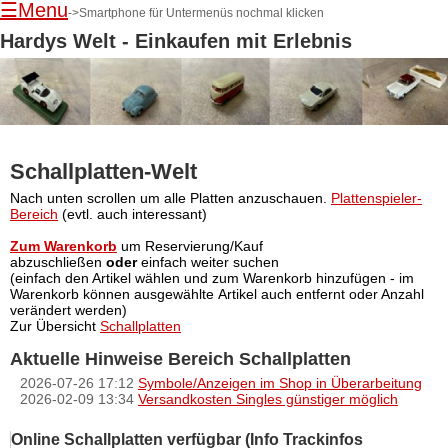
☰Menu
->Smartphone für Untermenüs nochmal klicken
Hardys Welt - Einkaufen mit Erlebnis
Schallplatten-Welt
Navigation
Nach unten scrollen um alle Platten anzuschauen.
Plattenspieler-
überspringen
Bereich
(evtl. auch interessant)
Zum Warenkorb
um Reservierung/Kauf
abzuschließen
oder
einfach weiter suchen
(einfach den Artikel wählen und zum Warenkorb hinzufügen - im
Warenkorb können ausgewählte Artikel auch entfernt oder Anzahl
verändert werden)
Zur Übersicht
Schallplatten
Aktuelle Hinweise Bereich Schallplatten
2026-07-26 17:12
Symbole/Anzeigen im Shop in Überarbeitung
2026-02-09 13:34
Versandkosten Singles günstiger möglich
Online Schallplatten verfügbar (Info Trackinfos