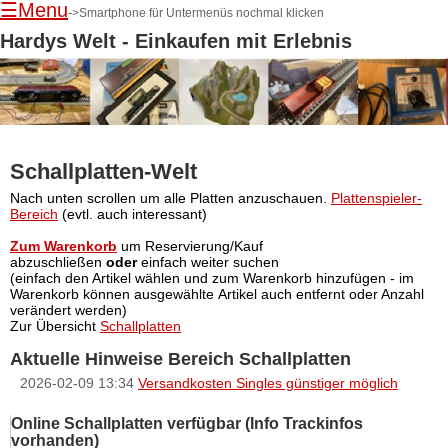
☰Menu
->Smartphone für Untermenüs nochmal klicken
Hardys Welt - Einkaufen mit Erlebnis
Schallplatten-Welt
Navigation
Nach unten scrollen um alle Platten anzuschauen.
Plattenspieler-
überspringen
Bereich
(evtl. auch interessant)
Zum Warenkorb
um Reservierung/Kauf
abzuschließen
oder
einfach weiter suchen
(einfach den Artikel wählen und zum Warenkorb hinzufügen - im
Warenkorb können ausgewählte Artikel auch entfernt oder Anzahl
verändert werden)
Zur Übersicht
Schallplatten
Aktuelle Hinweise Bereich Schallplatten
2026-02-09 13:34
Versandkosten Singles günstiger möglich
Online Schallplatten verfügbar (Info Trackinfos
vorhanden)