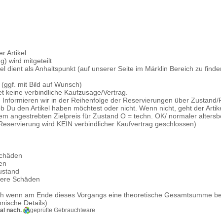
r Artikel
) wird mitgeteilt
kel dient als Anhaltspunkt (auf unserer Seite im Märklin Bereich zu finde
 (ggf. mit Bild auf Wunsch)
et keine verbindliche Kaufzusage/Vertrag.
n, Informieren wir in der Reihenfolge der Reservierungen über Zustand/Pr
 Du den Artikel haben möchtest oder nicht. Wenn nicht, geht der Arti
em angestrebten Zielpreis für Zustand O = techn. OK/ normaler altersbe
Reservierung wird KEIN verbindlicher Kaufvertrag geschlossen)
 Schäden
den
Zustand
inere Schäden
e
h wenn am Ende dieses Vorgangs eine theoretische Gesamtsumme berec
nische Details)
al nach.
geprüfte Gebrauchtware