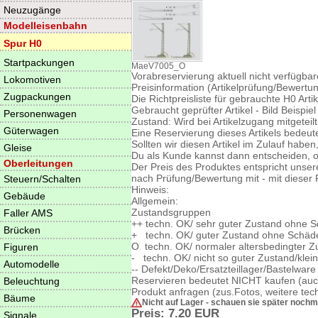
Neuzugänge
Modelleisenbahn
Spur H0
Startpackungen
MaeV7005_O
Vorabreservierung aktuell nicht verfügbare
Lokomotiven
Preisinformation (Artikelprüfung/Bewertung
Zugpackungen
Die Richtpreisliste für gebrauchte H0 Arti
Gebraucht geprüfter Artikel - Bild Beispiel
Personenwagen
Zustand: Wird bei Artikelzugang mitgeteilt
Güterwagen
Eine Reservierung dieses Artikels bedeut
Sollten wir diesen Artikel im Zulauf habe
Gleise
Du als Kunde kannst dann entscheiden, ob
Oberleitungen
Der Preis des Produktes entspricht unser
nach Prüfung/Bewertung mit - mit dieser 
Steuern/Schalten
Hinweis:
Gebäude
Allgemein:
Zustandsgruppen
Faller AMS
++ techn. OK/ sehr guter Zustand ohne
Brücken
+ techn. OK/ guter Zustand ohne Schä
O techn. OK/ normaler altersbedingter 
Figuren
- techn. OK/ nicht so guter Zustand/kle
Automodelle
-- Defekt/Deko/Ersatzteillager/Bastelwar
Reservieren bedeutet NICHT kaufen (auc
Beleuchtung
Produkt anfragen (zus.Fotos, weitere tech
Bäume
Nicht auf Lager - schauen sie später nochm
Preis: 7.20
EUR
Signale