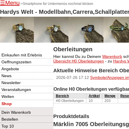
☰Menu
->Smartphone für Untermenüs nochmal klicken
Hardys Welt - Modellbahn,Carrera,Schallplatte
Oberleitungen
Navigation
Einkaufen mit Erlebnis
Hier kannst Du zu Deinem
Warenkorb
sch
überspringen
Übersicht H0 Oberleitungen
- zu
Hardys W
Oeffnungszeiten
Angebote
Aktuelle Hinweise Bereich Obe
News
2026-07-26 17:12
Symbole/Anzeigen im
Newsletter
Online H0 Oberleitungen verfügba
Veranstaltungen
Bereich
Artikel
Menge
Rese
Welten
H0 Oberleitungen
10
203
Shop
Dein Warenkorb
Produktdetails
Bestellen
Märklin 7005 Oberleitungsg
Top 10