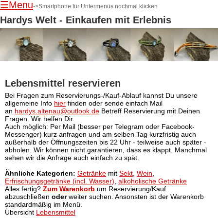
☰Menu
->Smartphone für Untermenüs nochmal klicken
Hardys Welt - Einkaufen mit Erlebnis
Lebensmittel reservieren
Navigation
Bei Fragen zum Reservierungs-/Kauf-Ablauf kannst Du unsere
überspringen
allgemeine Info
hier
finden oder sende einfach Mail
an
hardys.altenau@outlook.de
Betreff Reservierung mit Deinen
Fragen. Wir helfen Dir.
Auch möglich: Per Mail (besser per Telegram oder Facebook-
Messenger) kurz anfragen und am selben Tag kurzfristig auch
außerhalb der Öffnungszeiten bis 22 Uhr - teilweise auch später -
abholen. Wir können nicht garantieren, dass es klappt. Manchmal
sehen wir die Anfrage auch einfach zu spät.
Ähnliche Kategorien:
Getränke
mit
Sekt
,
Wein
,
Erfrischungsgetränke (incl. Wasser)
,
alkoholische Getränke
Alles fertig?
Zum Warenkorb
um Reservierung/Kauf
abzuschließen
oder
weiter suchen. Ansonsten ist der Warenkorb
standardmäßig im Menü.
Übersicht
Lebensmittel