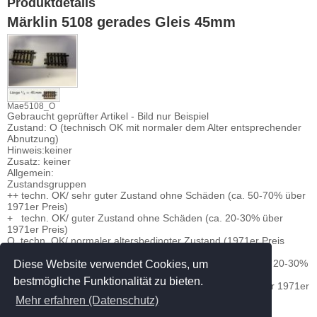
Produktdetails
Märklin 5108 gerades Gleis 45mm
Mae5108_O
Gebraucht geprüfter Artikel - Bild nur Beispiel
Zustand: O (technisch OK mit normaler dem Alter entsprechender
Abnutzung)
Hinweis:keiner
Zusatz: keiner
Allgemein:
Zustandsgruppen
++ techn. OK/ sehr guter Zustand ohne Schäden (ca. 50-70% über
1971er Preis)
+ techn. OK/ guter Zustand ohne Schäden (ca. 20-30% über
1971er Preis)
O techn. OK/ normaler altersbedingter Zustand (1971er Preis
DM=Euro)
- techn. OK/ nicht so guter Zustand/kleinere Schäden (ca. 20-30%
Diese Website verwendet Cookies, um
unter 1971er Preis)
bestmögliche Funktionalität zu bieten.
-- Defekt/Deko/Ersatzteillager/Bastelware (ca. 50-70% unter 1971er
Preis)
Mehr erfahren (Datenschutz)
verfügbar:
29
geprüfte Gebrauchtware