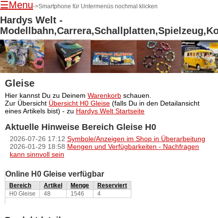
☰Menu
->Smartphone für Untermenüs nochmal klicken
Hardys Welt -
Modellbahn,Carrera,Schallplatten,Spielzeug,K
Gleise
Navigation
Hier kannst Du zu Deinem
Warenkorb
schauen.
überspringen
Zur Übersicht
Übersicht H0 Gleise
(falls Du in den Detailansicht
eines Artikels bist) - zu
Hardys Welt Startseite
Aktuelle Hinweise Bereich Gleise H0
2026-07-26 17:12
Symbole/Anzeigen im Shop in Überarbeitung
2026-01-29 18:58
Mengen und Verfügbarkeiten - Nachfragen
kann sinnvoll sein
Online H0 Gleise verfügbar
Bereich
Artikel
Menge
Reserviert
H0 Gleise
48
1546
4