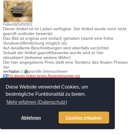
FallerAMS450501
Dieser Artikel ist im Laden verfügbar. Der Artikel wurde noch nicht
geprüft und/oder bewertet.
Das Bild ist original und einfach gehalten (damit eine frühe
Vorabveröffentlichung möglich ist)
Auf detaillierte Beschreibungen wird ebenfalls verzichtet.
Sobald der Artikel geprüft/bewertet wurde wird er hier
aktualisiert (teilweise weitere Bilder).
Der hier angegebene Preis stellt eine Tendenz des finalen Preises
dar.
verfügbar:
3
geprüfte Gebrauchtware
Für diesen Artikel liegen Reservierungen vor
Preis: 1.00
EUR
Anzahl:
Diese Website verwendet Cookies, um
Reservierung
bestmögliche Funktionalität zu bieten.
Mehr erfahren (Datenschutz)
Zurück
Ablehnen
Cookies erlauben