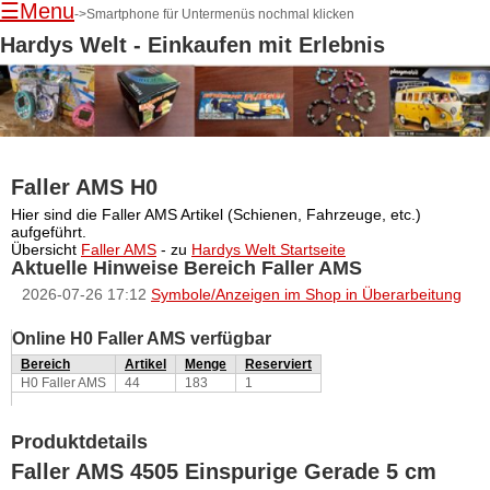
☰Menu
->Smartphone für Untermenüs nochmal klicken
Hardys Welt - Einkaufen mit Erlebnis
Faller AMS H0
Navigation
Hier sind die Faller AMS Artikel (Schienen, Fahrzeuge, etc.)
überspringen
aufgeführt.
Übersicht
Faller AMS
- zu
Hardys Welt Startseite
Aktuelle Hinweise Bereich Faller AMS
2026-07-26 17:12
Symbole/Anzeigen im Shop in Überarbeitung
Online H0 Faller AMS verfügbar
Bereich
Artikel
Menge
Reserviert
H0 Faller AMS
44
183
1
Produktdetails
Faller AMS 4505 Einspurige Gerade 5 cm